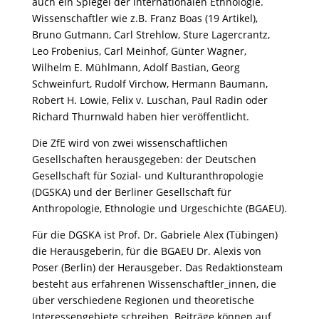
auch ein Spiegel der internationalen Ethnologie.
Wissenschaftler wie z.B. Franz Boas (19 Artikel),
Bruno Gutmann, Carl Strehlow, Sture Lagercrantz,
Leo Frobenius, Carl Meinhof, Günter Wagner,
Wilhelm E. Mühlmann, Adolf Bastian, Georg
Schweinfurt, Rudolf Virchow, Hermann Baumann,
Robert H. Lowie, Felix v. Luschan, Paul Radin oder
Richard Thurnwald haben hier veröffentlicht.
Die ZfE wird von zwei wissenschaftlichen
Gesellschaften herausgegeben: der Deutschen
Gesellschaft für Sozial- und Kulturanthropologie
(DGSKA) und der Berliner Gesellschaft für
Anthropologie, Ethnologie und Urgeschichte (BGAEU).
Für die DGSKA ist Prof. Dr. Gabriele Alex (Tübingen)
die Herausgeberin, für die BGAEU Dr. Alexis von
Poser (Berlin) der Herausgeber. Das Redaktionsteam
besteht aus erfahrenen Wissenschaftler_innen, die
über verschiedene Regionen und theoretische
Interessengebiete schreiben. Beiträge können auf